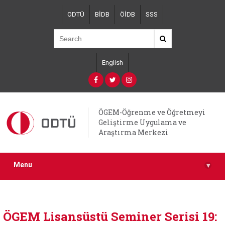
Skip
ODTÜ
BİDB
ÖİDB
SSS
to
main
content
English
ÖGEM-Öğrenme ve Öğretmeyi
Geliştirme Uygulama ve
Araştırma Merkezi
Menu
▾
ÖGEM Lisansüstü Seminer Serisi 19: