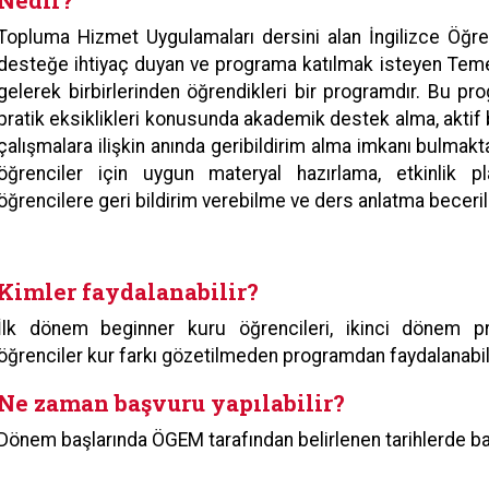
Nedir?
Topluma Hizmet Uygulamaları dersini alan İngilizce Öğre
desteğe ihtiyaç duyan ve programa katılmak isteyen Temel
gelerek birbirlerinden öğrendikleri bir programdır. Bu pr
pratik eksiklikleri konusunda akademik destek alma, aktif 
çalışmalara ilişkin anında geribildirim alma imkanı bulmakta
öğrenciler için uygun materyal hazırlama, etkinlik pl
öğrencilere geri bildirim verebilme ve ders anlatma beceril
Kimler faydalanabilir?
İlk dönem beginner kuru öğrencileri, ikinci dönem pre
öğrenciler kur farkı gözetilmeden programdan faydalanabili
Ne zaman başvuru yapılabilir?
Dönem başlarında ÖGEM tarafından belirlenen tarihlerde ba