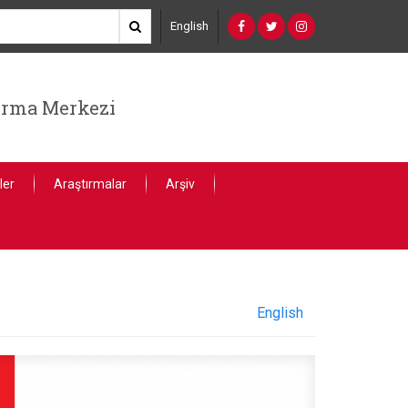
English
ırma Merkezi
ler
Araştırmalar
Arşiv
English