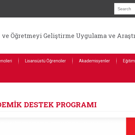
e Öğretmeyi Geliştirme Uygulama ve Araşt
ncileri
Lisansüstü Öğrenciler
Akademisyenler
Eğitim
DEMİK DESTEK PROGRAMI