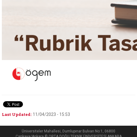
Last Updated:
11/04/2023 - 15:53
Üniversiteler Mahallesi, Dumlupınar Bulvarı No:1, 06800
Çankaya/Ankara © ORTA DOĞU TEKNİK ÜNİVERSİTESİ ANKARA